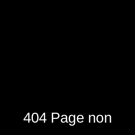
RÉSERVER
S'ABONNER À LA NEWSLETTER
404 Page non
NOUVEAUTÉS
DÉCOUVRIR
RÉSEAUX
SOCIAUX
NOTRE MAGAZINE
NOUS CONTACTER
FACEBOOK