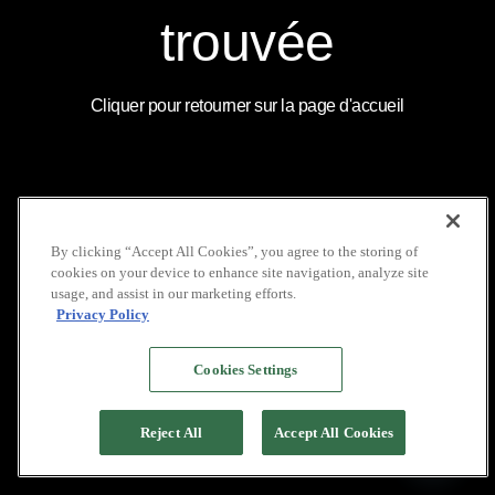
COUVERTURE
LOCATION DE VOILIERS
MÉDIATIQUE
INDONÉSIE
INSTAGRAM
trouvée
NOS BROCHURES
GALERIE
LINKEDIN
POLITIQUE DE VIE
FAQ
YOUTUBE
PRIVÉE
Cliquer pour retourner sur la page d'accueil
COPYRIGHT © 2026 PACIFIC HIGH
By clicking “Accept All Cookies”, you agree to the storing of
cookies on your device to enhance site navigation, analyze site
usage, and assist in our marketing efforts.
Privacy Policy
Cookies Settings
Reject All
Accept All Cookies