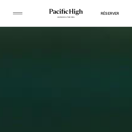
RÉSERVER