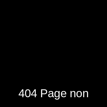
RÉSERVER
S'ABONNER À LA NEWSLETTER
404 Page non
NOUVEAUTÉS
DÉCOUVRIR
RÉSEAUX
SOCIAUX
NOTRE MAGAZINE
NOUS CONTACTER
FACEBOOK