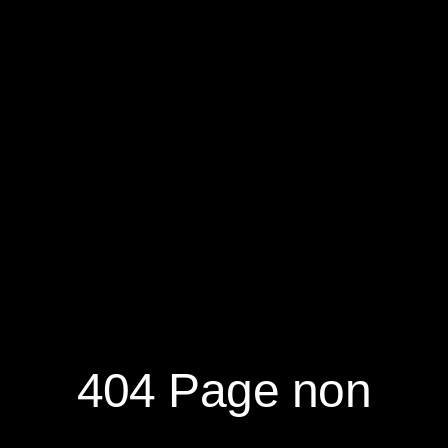
RÉSERVER
S'ABONNER À LA NEWSLETTER
404 Page non
NOUVEAUTÉS
DÉCOUVRIR
RÉSEAUX
SOCIAUX
NOTRE MAGAZINE
NOUS CONTACTER
FACEBOOK