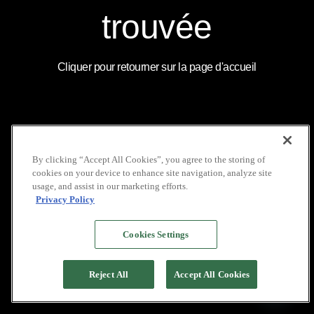
COUVERTURE
LOCATION DE VOILIERS
MÉDIATIQUE
INDONÉSIE
INSTAGRAM
trouvée
NOS BROCHURES
GALERIE
LINKEDIN
POLITIQUE DE VIE
FAQ
YOUTUBE
PRIVÉE
Cliquer pour retourner sur la page d'accueil
COPYRIGHT © 2026 PACIFIC HIGH
By clicking “Accept All Cookies”, you agree to the storing of
cookies on your device to enhance site navigation, analyze site
usage, and assist in our marketing efforts.
Privacy Policy
Cookies Settings
Reject All
Accept All Cookies