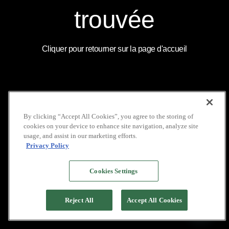
COUVERTURE
LOCATION DE VOILIERS
MÉDIATIQUE
INDONÉSIE
INSTAGRAM
trouvée
NOS BROCHURES
GALERIE
LINKEDIN
POLITIQUE DE VIE
FAQ
YOUTUBE
PRIVÉE
Cliquer pour retourner sur la page d'accueil
COPYRIGHT © 2026 PACIFIC HIGH
By clicking “Accept All Cookies”, you agree to the storing of
cookies on your device to enhance site navigation, analyze site
usage, and assist in our marketing efforts.
Privacy Policy
Cookies Settings
Reject All
Accept All Cookies