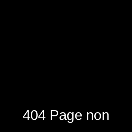
RÉSERVER
S'ABONNER À LA NEWSLETTER
404 Page non
NOUVEAUTÉS
DÉCOUVRIR
RÉSEAUX
SOCIAUX
NOTRE MAGAZINE
NOUS CONTACTER
FACEBOOK