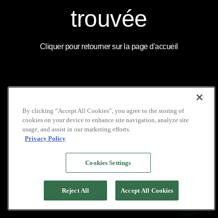
COUVERTURE
LOCATION DE VOILIERS
MÉDIATIQUE
INDONÉSIE
INSTAGRAM
trouvée
NOS BROCHURES
GALERIE
LINKEDIN
POLITIQUE DE VIE
FAQ
YOUTUBE
PRIVÉE
Cliquer pour retourner sur la page d'accueil
COPYRIGHT © 2026 PACIFIC HIGH
By clicking “Accept All Cookies”, you agree to the storing of
cookies on your device to enhance site navigation, analyze site
usage, and assist in our marketing efforts.
Privacy Policy
Cookies Settings
Reject All
Accept All Cookies