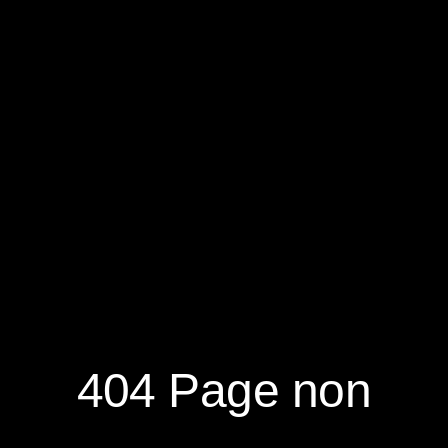
RÉSERVER
S'ABONNER À LA NEWSLETTER
404 Page non
NOUVEAUTÉS
DÉCOUVRIR
RÉSEAUX
SOCIAUX
NOTRE MAGAZINE
NOUS CONTACTER
FACEBOOK