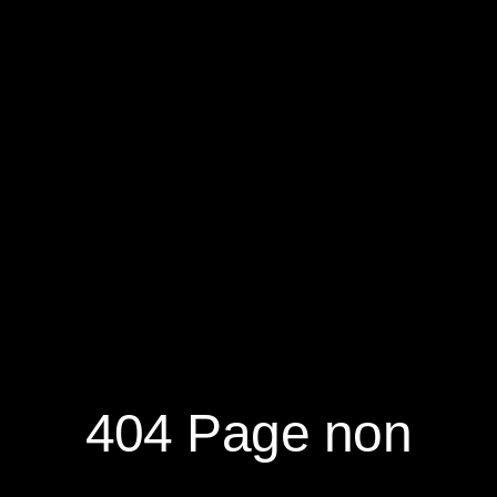
RÉSERVER
S'ABONNER À LA NEWSLETTER
404 Page non
NOUVEAUTÉS
DÉCOUVRIR
RÉSEAUX
SOCIAUX
NOTRE MAGAZINE
NOUS CONTACTER
FACEBOOK