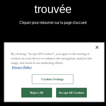
COUVERTURE
LOCATION DE VOILIERS
MÉDIATIQUE
INDONÉSIE
INSTAGRAM
trouvée
NOS BROCHURES
GALERIE
LINKEDIN
POLITIQUE DE VIE
FAQ
YOUTUBE
PRIVÉE
Cliquer pour retourner sur la page d'accueil
COPYRIGHT © 2026 PACIFIC HIGH
By clicking “Accept All Cookies”, you agree to the storing of
cookies on your device to enhance site navigation, analyze site
usage, and assist in our marketing efforts.
Privacy Policy
Cookies Settings
Reject All
Accept All Cookies