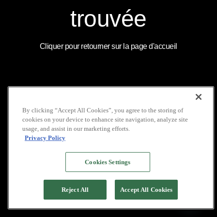
COUVERTURE
LOCATION DE VOILIERS
MÉDIATIQUE
INDONÉSIE
INSTAGRAM
trouvée
NOS BROCHURES
GALERIE
LINKEDIN
POLITIQUE DE VIE
FAQ
YOUTUBE
PRIVÉE
Cliquer pour retourner sur la page d'accueil
COPYRIGHT © 2026 PACIFIC HIGH
By clicking “Accept All Cookies”, you agree to the storing of
cookies on your device to enhance site navigation, analyze site
usage, and assist in our marketing efforts.
Privacy Policy
Cookies Settings
Reject All
Accept All Cookies