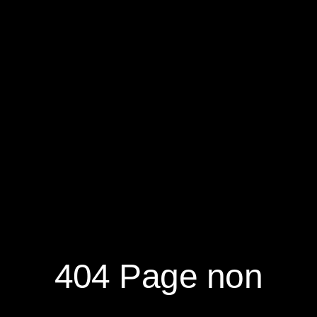
RÉSERVER
S'ABONNER À LA NEWSLETTER
404 Page non
NOUVEAUTÉS
DÉCOUVRIR
RÉSEAUX
SOCIAUX
NOTRE MAGAZINE
NOUS CONTACTER
FACEBOOK