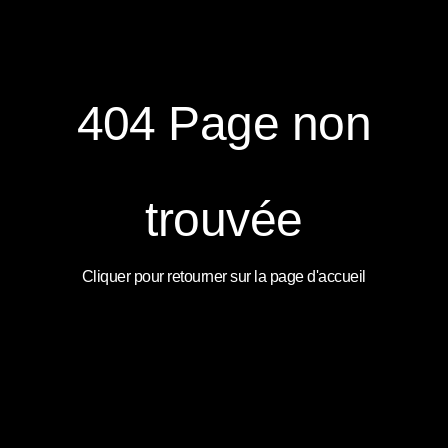
Des espaces de vie ancrés dans leur environnement
Le pont avant, revêtu de bois indonésiens chaleureux et baigné d’un
éclairage doux, crée une atmosphère raffinée et accueillante.
404 Page non
trouvée
Cliquer pour retourner sur la page d'accueil
Construit pour l’aventure entre les îles d’Indonésie
Sanya navigue confortablement à 7 nœuds grâce à son moteur de 280 ch.
Elle entame sa première saison dans le parc national de Komodo, au milieu