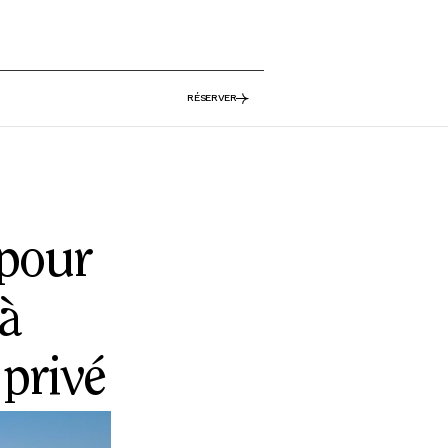
RÉSERVER
 pour
 à
privé