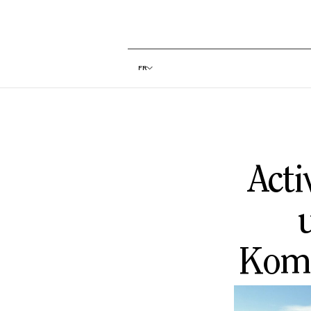
FR
Acti
u
Komo