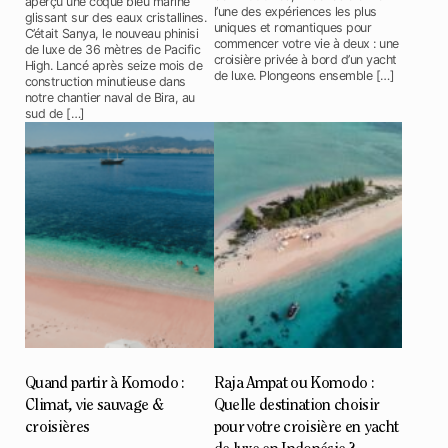
aperçu une coque bleu marine
l’une des expériences les plus
glissant sur des eaux cristallines.
uniques et romantiques pour
C’était Sanya, le nouveau phinisi
commencer votre vie à deux : une
de luxe de 36 mètres de Pacific
croisière privée à bord d’un yacht
High. Lancé après seize mois de
de luxe. Plongeons ensemble […]
construction minutieuse dans
notre chantier naval de Bira, au
sud de […]
Quand partir à Komodo :
Raja Ampat ou Komodo :
Climat, vie sauvage &
Quelle destination choisir
croisières
pour votre croisière en yacht