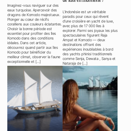
de luxe en Indonésie ?
Imaginez-vous naviguer sur des
eaux turquoise. Apercevoir des
L’Indonésie est un véritable
dragons de Komodo majestueux.
paradis pour ceux qui rêvent
Plonger au cœur de récifs
d’une croisière en yacht de luxe,
coralliens aux couleurs éclatantes.
avec plus de 17 000 îles à
Choisir la bonne période est
explorer. Parmi ses joyaux les plus
essentiel pour profiter des îles
spectaculaires figurent Raja
Komodo dans des conditions
Ampat et Komodo — deux
idéales. Dans cet article,
destinations offrant des
découvrez quand partir aux îles
expériences inoubliables à bord
Komodo pour bénéficier du
des yachts phinisi traditionnels
meilleur climat, observer la faune
comme Senja, Dewata , Sanya et
exceptionnelle et […]
Nataraja de […]