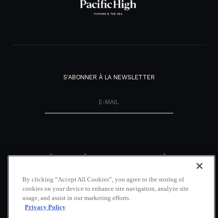
S'ABONNER À LA NEWSLETTER
NOUVEAUTÉS
DÉCOUVRIR
RÉSEAUX
SOCIAUX
NOTRE MAGAZINE
NOUS CONTACTER
By clicking “Accept All Cookies”, you agree to the storing of
FACEBOOK
COUVERTURE
LOCATION DE VOILIERS
cookies on your device to enhance site navigation, analyze site
MÉDIATIQUE
INDONÉSIE
INSTAGRAM
usage, and assist in our marketing efforts.
NOS BROCHURES
GALERIE
LINKEDIN
Privacy Policy
POLITIQUE DE VIE
FAQ
YOUTUBE