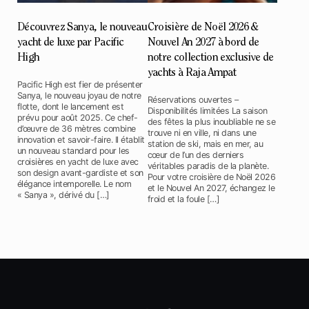
Découvrez Sanya, le nouveau
Croisière de Noël 2026 &
yacht de luxe par Pacific
Nouvel An 2027 à bord de
High
notre collection exclusive de
yachts à Raja Ampat
Pacific High est fier de présenter
Sanya, le nouveau joyau de notre
Réservations ouvertes –
flotte, dont le lancement est
Disponibilités limitées La saison
prévu pour août 2025. Ce chef-
des fêtes la plus inoubliable ne se
d’œuvre de 36 mètres combine
trouve ni en ville, ni dans une
innovation et savoir-faire. Il établit
station de ski, mais en mer, au
un nouveau standard pour les
cœur de l’un des derniers
croisières en yacht de luxe avec
véritables paradis de la planète.
son design avant-gardiste et son
Pour votre croisière de Noël 2026
élégance intemporelle. Le nom
et le Nouvel An 2027, échangez le
« Sanya », dérivé du […]
froid et la foule […]