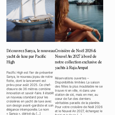
Découvrez Sanya, le nouveau
Croisière de Noël 2026 &
yacht de luxe par Pacific
Nouvel An 2027 à bord de
High
notre collection exclusive de
yachts à Raja Ampat
Pacific High est fier de présenter
Sanya, le nouveau joyau de notre
Réservations ouvertes –
flotte, dont le lancement est
Disponibilités limitées La saison
prévu pour août 2025. Ce chef-
des fêtes la plus inoubliable ne se
d’œuvre de 36 mètres combine
trouve ni en ville, ni dans une
innovation et savoir-faire. Il établit
station de ski, mais en mer, au
un nouveau standard pour les
cœur de l’un des derniers
croisières en yacht de luxe avec
véritables paradis de la planète.
son design avant-gardiste et son
Pour votre croisière de Noël 2026
élégance intemporelle. Le nom
et le Nouvel An 2027, échangez le
« Sanya », dérivé du […]