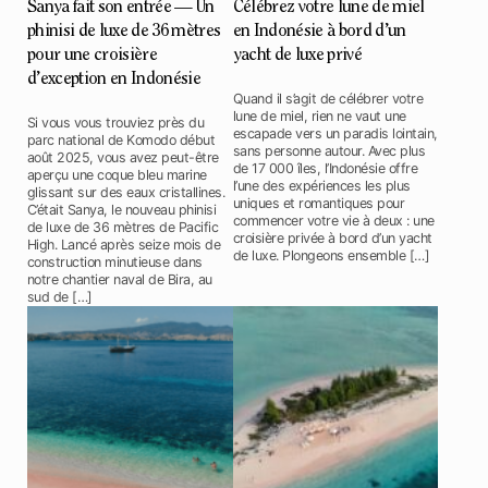
Sanya fait son entrée — Un
Célébrez votre lune de miel
phinisi de luxe de 36 mètres
en Indonésie à bord d’un
pour une croisière
yacht de luxe privé
d’exception en Indonésie
Quand il s’agit de célébrer votre
lune de miel, rien ne vaut une
Si vous vous trouviez près du
escapade vers un paradis lointain,
parc national de Komodo début
sans personne autour. Avec plus
août 2025, vous avez peut-être
de 17 000 îles, l’Indonésie offre
aperçu une coque bleu marine
l’une des expériences les plus
glissant sur des eaux cristallines.
uniques et romantiques pour
C’était Sanya, le nouveau phinisi
commencer votre vie à deux : une
de luxe de 36 mètres de Pacific
croisière privée à bord d’un yacht
High. Lancé après seize mois de
de luxe. Plongeons ensemble […]
construction minutieuse dans
notre chantier naval de Bira, au
sud de […]