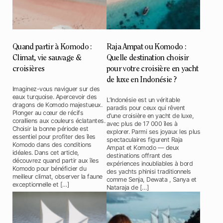
Quand partir à Komodo :
Raja Ampat ou Komodo :
Climat, vie sauvage &
Quelle destination choisir
croisières
pour votre croisière en yacht
de luxe en Indonésie ?
Imaginez-vous naviguer sur des
eaux turquoise. Apercevoir des
L’Indonésie est un véritable
dragons de Komodo majestueux.
paradis pour ceux qui rêvent
Plonger au cœur de récifs
d’une croisière en yacht de luxe,
coralliens aux couleurs éclatantes.
avec plus de 17 000 îles à
Choisir la bonne période est
explorer. Parmi ses joyaux les plus
essentiel pour profiter des îles
spectaculaires figurent Raja
Komodo dans des conditions
Ampat et Komodo — deux
idéales. Dans cet article,
destinations offrant des
découvrez quand partir aux îles
expériences inoubliables à bord
Komodo pour bénéficier du
des yachts phinisi traditionnels
meilleur climat, observer la faune
comme Senja, Dewata , Sanya et
exceptionnelle et […]
Nataraja de […]