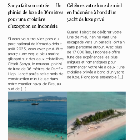
Sanya fait son entrée — Un
Célébrez votre lune de miel
phinisi de luxe de 36 mètres
en Indonésie à bord d’un
pour une croisière
yacht de luxe privé
d’exception en Indonésie
Quand il s’agit de célébrer votre
lune de miel, rien ne vaut une
Si vous vous trouviez près du
escapade vers un paradis lointain,
parc national de Komodo début
sans personne autour. Avec plus
août 2025, vous avez peut-être
de 17 000 îles, l’Indonésie offre
aperçu une coque bleu marine
l’une des expériences les plus
glissant sur des eaux cristallines.
uniques et romantiques pour
C’était Sanya, le nouveau phinisi
commencer votre vie à deux : une
de luxe de 36 mètres de Pacific
croisière privée à bord d’un yacht
High. Lancé après seize mois de
de luxe. Plongeons ensemble […]
construction minutieuse dans
notre chantier naval de Bira, au
sud de […]