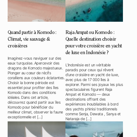
Quand partir à Komodo :
Raja Ampat ou Komodo :
Climat, vie sauvage &
Quelle destination choisir
croisières
pour votre croisière en yacht
de luxe en Indonésie ?
Imaginez-vous naviguer sur des
eaux turquoise. Apercevoir des
L’Indonésie est un véritable
dragons de Komodo majestueux.
paradis pour ceux qui rêvent
Plonger au cœur de récifs
d’une croisière en yacht de luxe,
coralliens aux couleurs éclatantes.
avec plus de 17 000 îles à
Choisir la bonne période est
explorer. Parmi ses joyaux les plus
essentiel pour profiter des îles
spectaculaires figurent Raja
Komodo dans des conditions
Ampat et Komodo — deux
idéales. Dans cet article,
destinations offrant des
découvrez quand partir aux îles
expériences inoubliables à bord
Komodo pour bénéficier du
des yachts phinisi traditionnels
meilleur climat, observer la faune
comme Senja, Dewata , Sanya et
exceptionnelle et […]
Nataraja de […]