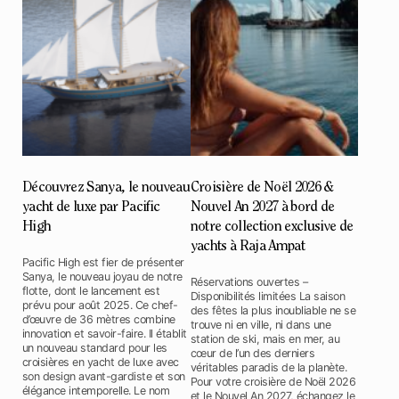
Découvrez Sanya, le nouveau
Croisière de Noël 2026 &
yacht de luxe par Pacific
Nouvel An 2027 à bord de
High
notre collection exclusive de
yachts à Raja Ampat
Pacific High est fier de présenter
Sanya, le nouveau joyau de notre
Réservations ouvertes –
flotte, dont le lancement est
Disponibilités limitées La saison
prévu pour août 2025. Ce chef-
des fêtes la plus inoubliable ne se
d’œuvre de 36 mètres combine
trouve ni en ville, ni dans une
innovation et savoir-faire. Il établit
station de ski, mais en mer, au
un nouveau standard pour les
cœur de l’un des derniers
croisières en yacht de luxe avec
véritables paradis de la planète.
son design avant-gardiste et son
Pour votre croisière de Noël 2026
élégance intemporelle. Le nom
et le Nouvel An 2027, échangez le