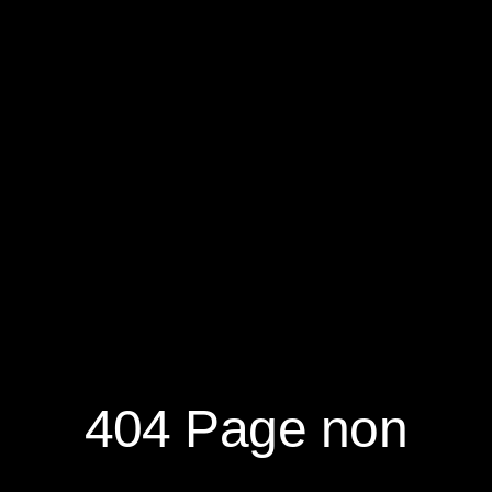
RÉSERVER
S'ABONNER À LA NEWSLETTER
404 Page non
NOUVEAUTÉS
DÉCOUVRIR
RÉSEAUX
SOCIAUX
NOTRE MAGAZINE
NOUS CONTACTER
FACEBOOK