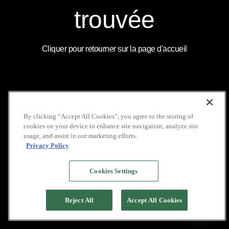
COUVERTURE
LOCATION DE VOILIERS
MÉDIATIQUE
INDONÉSIE
INSTAGRAM
trouvée
NOS BROCHURES
GALERIE
LINKEDIN
POLITIQUE DE VIE
FAQ
YOUTUBE
PRIVÉE
Cliquer pour retourner sur la page d'accueil
COPYRIGHT © 2026 PACIFIC HIGH
By clicking “Accept All Cookies”, you agree to the storing of
cookies on your device to enhance site navigation, analyze site
usage, and assist in our marketing efforts.
Privacy Policy
Cookies Settings
Reject All
Accept All Cookies