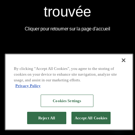
COUVERTURE
LOCATION DE VOILIERS
MÉDIATIQUE
INDONÉSIE
INSTAGRAM
trouvée
NOS BROCHURES
GALERIE
LINKEDIN
POLITIQUE DE VIE
FAQ
YOUTUBE
PRIVÉE
Cliquer pour retourner sur la page d'accueil
COPYRIGHT © 2026 PACIFIC HIGH
By clicking “Accept All Cookies”, you agree to the storing of
cookies on your device to enhance site navigation, analyze site
usage, and assist in our marketing efforts.
Privacy Policy
Cookies Settings
Reject All
Accept All Cookies