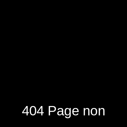
RÉSERVER
S'ABONNER À LA NEWSLETTER
404 Page non
NOUVEAUTÉS
DÉCOUVRIR
RÉSEAUX
SOCIAUX
NOTRE MAGAZINE
NOUS CONTACTER
FACEBOOK