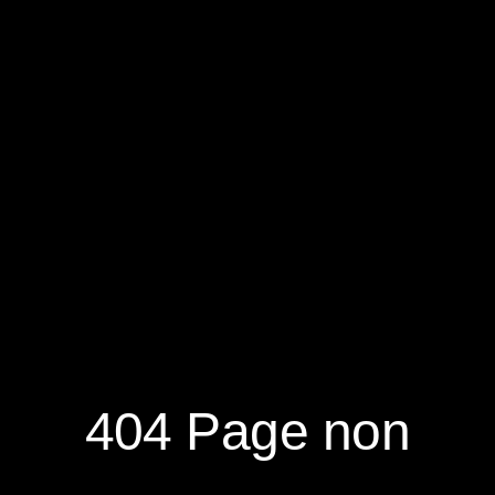
RÉSERVER
S'ABONNER À LA NEWSLETTER
404 Page non
NOUVEAUTÉS
DÉCOUVRIR
RÉSEAUX
SOCIAUX
NOTRE MAGAZINE
NOUS CONTACTER
FACEBOOK