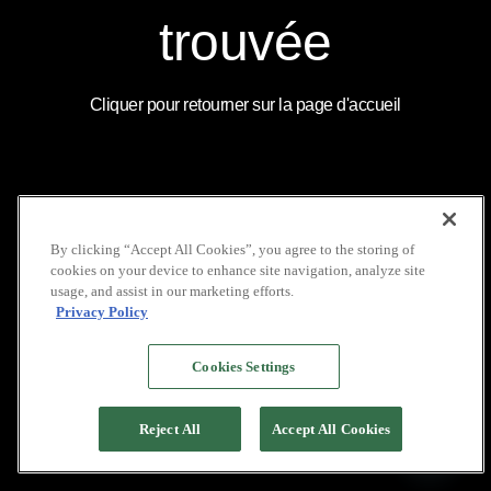
COUVERTURE
LOCATION DE VOILIERS
MÉDIATIQUE
INDONÉSIE
INSTAGRAM
trouvée
NOS BROCHURES
GALERIE
LINKEDIN
POLITIQUE DE VIE
FAQ
YOUTUBE
PRIVÉE
Cliquer pour retourner sur la page d'accueil
COPYRIGHT © 2026 PACIFIC HIGH
By clicking “Accept All Cookies”, you agree to the storing of
cookies on your device to enhance site navigation, analyze site
usage, and assist in our marketing efforts.
Privacy Policy
Cookies Settings
Reject All
Accept All Cookies