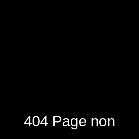
En tant que membre le plus jeune, Widiani se distingue par son
enthousiasme, son attitude positive et sa forte volonté d’apprendre, ce qui lui
permet de s’adapter rapidement et de progresser au sein de l’équipe. Son
RÉSERVER
souci du détail et ses excellentes compétences en communication lui
permettent de collaborer efficacement avec les autres membres de l’équipe.
S'ABONNER À LA NEWSLETTER
404 Page non