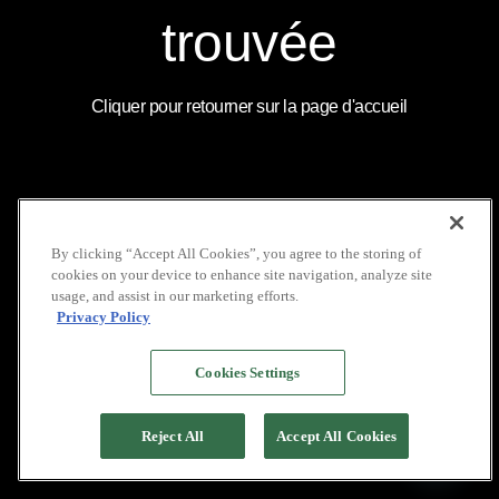
trouvée
NOUVEAUTÉS
DÉCOUVRIR
RÉSEAUX
SOCIAUX
NOTRE MAGAZINE
NOUS CONTACTER
FACEBOOK
COUVERTURE
LOCATION DE VOILIERS
Cliquer pour retourner sur la page d'accueil
MÉDIATIQUE
INDONÉSIE
INSTAGRAM
NOS BROCHURES
GALERIE
LINKEDIN
POLITIQUE DE VIE
FAQ
YOUTUBE
PRIVÉE
By clicking “Accept All Cookies”, you agree to the storing of
cookies on your device to enhance site navigation, analyze site
COPYRIGHT © 2026 PACIFIC HIGH
usage, and assist in our marketing efforts.
Privacy Policy
Cookies Settings
Reject All
Accept All Cookies