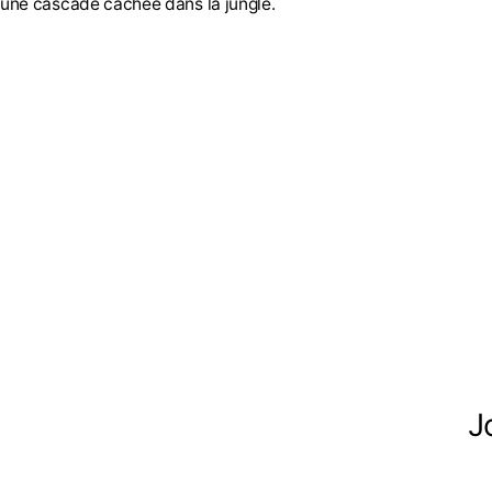
une cascade cachée dans la jungle.
J