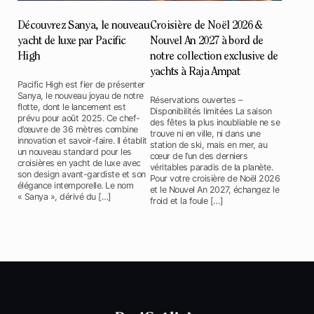
Découvrez Sanya, le nouveau
Croisière de Noël 2026 &
yacht de luxe par Pacific
Nouvel An 2027 à bord de
High
notre collection exclusive de
yachts à Raja Ampat
Pacific High est fier de présenter
Sanya, le nouveau joyau de notre
Réservations ouvertes –
flotte, dont le lancement est
Disponibilités limitées La saison
prévu pour août 2025. Ce chef-
des fêtes la plus inoubliable ne se
d’œuvre de 36 mètres combine
trouve ni en ville, ni dans une
innovation et savoir-faire. Il établit
station de ski, mais en mer, au
un nouveau standard pour les
cœur de l’un des derniers
croisières en yacht de luxe avec
véritables paradis de la planète.
son design avant-gardiste et son
Pour votre croisière de Noël 2026
élégance intemporelle. Le nom
et le Nouvel An 2027, échangez le
« Sanya », dérivé du […]
froid et la foule […]