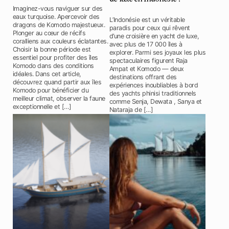
Imaginez-vous naviguer sur des
eaux turquoise. Apercevoir des
L’Indonésie est un véritable
dragons de Komodo majestueux.
paradis pour ceux qui rêvent
Plonger au cœur de récifs
d’une croisière en yacht de luxe,
coralliens aux couleurs éclatantes.
avec plus de 17 000 îles à
Choisir la bonne période est
explorer. Parmi ses joyaux les plus
essentiel pour profiter des îles
spectaculaires figurent Raja
Komodo dans des conditions
Ampat et Komodo — deux
idéales. Dans cet article,
destinations offrant des
découvrez quand partir aux îles
expériences inoubliables à bord
Komodo pour bénéficier du
des yachts phinisi traditionnels
meilleur climat, observer la faune
comme Senja, Dewata , Sanya et
exceptionnelle et […]
Nataraja de […]