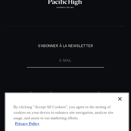
S'ABONNER À LA NEWSLETTER
NOUVEAUTÉS
DÉCOUVRIR
RÉSEAUX
SOCIAUX
NOTRE MAGAZINE
NOUS CONTACTER
By clicking “Accept All Cookies”, you agree to the storing of
FACEBOOK
COUVERTURE
LOCATION DE VOILIERS
cookies on your device to enhance site navigation, analyze site
MÉDIATIQUE
INDONÉSIE
INSTAGRAM
usage, and assist in our marketing efforts.
NOS BROCHURES
GALERIE
LINKEDIN
Privacy Policy
POLITIQUE DE VIE
FAQ
YOUTUBE
PRIVÉE