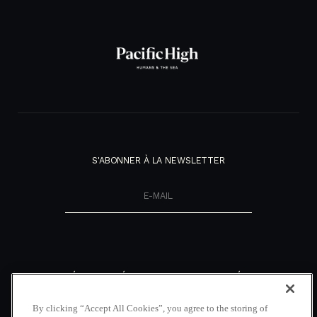
S'ABONNER À LA NEWSLETTER
NOUVEAUTÉS
DÉCOUVRIR
RÉSEAUX
SOCIAUX
NOTRE MAGAZINE
NOUS CONTACTER
By clicking “Accept All Cookies”, you agree to the storing of
FACEBOOK
COUVERTURE
LOCATION DE VOILIERS