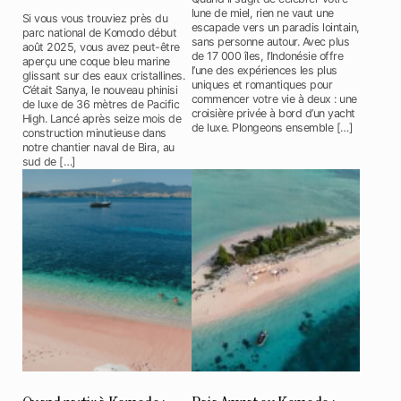
lune de miel, rien ne vaut une
Si vous vous trouviez près du
escapade vers un paradis lointain,
parc national de Komodo début
sans personne autour. Avec plus
août 2025, vous avez peut-être
de 17 000 îles, l’Indonésie offre
aperçu une coque bleu marine
l’une des expériences les plus
glissant sur des eaux cristallines.
uniques et romantiques pour
C’était Sanya, le nouveau phinisi
commencer votre vie à deux : une
de luxe de 36 mètres de Pacific
croisière privée à bord d’un yacht
High. Lancé après seize mois de
de luxe. Plongeons ensemble […]
construction minutieuse dans
notre chantier naval de Bira, au
sud de […]