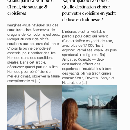
Quand partir à Komodo :
Raja Ampat ou Komodo :
Climat, vie sauvage &
Quelle destination choisir
croisières
pour votre croisière en yacht
de luxe en Indonésie ?
Imaginez-vous naviguer sur des
eaux turquoise. Apercevoir des
L’Indonésie est un véritable
dragons de Komodo majestueux.
paradis pour ceux qui rêvent
Plonger au cœur de récifs
d’une croisière en yacht de luxe,
coralliens aux couleurs éclatantes.
avec plus de 17 000 îles à
Choisir la bonne période est
explorer. Parmi ses joyaux les plus
essentiel pour profiter des îles
spectaculaires figurent Raja
Komodo dans des conditions
Ampat et Komodo — deux
idéales. Dans cet article,
destinations offrant des
découvrez quand partir aux îles
expériences inoubliables à bord
Komodo pour bénéficier du
des yachts phinisi traditionnels
meilleur climat, observer la faune
comme Senja, Dewata , Sanya et
exceptionnelle et […]
Nataraja de […]