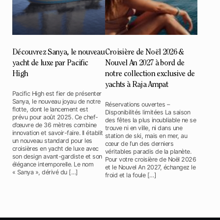
Découvrez Sanya, le nouveau
Croisière de Noël 2026 &
yacht de luxe par Pacific
Nouvel An 2027 à bord de
High
notre collection exclusive de
yachts à Raja Ampat
Pacific High est fier de présenter
Sanya, le nouveau joyau de notre
Réservations ouvertes –
flotte, dont le lancement est
Disponibilités limitées La saison
prévu pour août 2025. Ce chef-
des fêtes la plus inoubliable ne se
d’œuvre de 36 mètres combine
trouve ni en ville, ni dans une
innovation et savoir-faire. Il établit
station de ski, mais en mer, au
un nouveau standard pour les
cœur de l’un des derniers
croisières en yacht de luxe avec
véritables paradis de la planète.
son design avant-gardiste et son
Pour votre croisière de Noël 2026
élégance intemporelle. Le nom
et le Nouvel An 2027, échangez le
« Sanya », dérivé du […]
froid et la foule […]