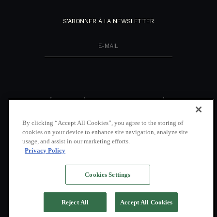
S'ABONNER À LA NEWSLETTER
NOUVEAUTÉS
DÉCOUVRIR
RÉSEAUX
SOCIAUX
NOTRE MAGAZINE
NOUS CONTACTER
By clicking “Accept All Cookies”, you agree to the storing of
FACEBOOK
COUVERTURE
LOCATION DE VOILIERS
cookies on your device to enhance site navigation, analyze site
MÉDIATIQUE
INDONÉSIE
INSTAGRAM
usage, and assist in our marketing efforts.
NOS BROCHURES
GALERIE
LINKEDIN
Privacy Policy
POLITIQUE DE VIE
FAQ
YOUTUBE
PRIVÉE
Cookies Settings
Reject All
Accept All Cookies
COPYRIGHT © 2026 PACIFIC HIGH