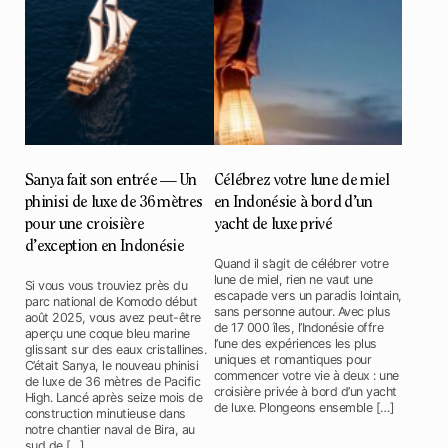
Sanya fait son entrée — Un
Célébrez votre lune de miel
phinisi de luxe de 36 mètres
en Indonésie à bord d’un
pour une croisière
yacht de luxe privé
d’exception en Indonésie
Quand il s’agit de célébrer votre
lune de miel, rien ne vaut une
Si vous vous trouviez près du
escapade vers un paradis lointain,
parc national de Komodo début
sans personne autour. Avec plus
août 2025, vous avez peut-être
de 17 000 îles, l’Indonésie offre
aperçu une coque bleu marine
l’une des expériences les plus
glissant sur des eaux cristallines.
uniques et romantiques pour
C’était Sanya, le nouveau phinisi
commencer votre vie à deux : une
de luxe de 36 mètres de Pacific
croisière privée à bord d’un yacht
High. Lancé après seize mois de
de luxe. Plongeons ensemble […]
construction minutieuse dans
notre chantier naval de Bira, au
sud de […]