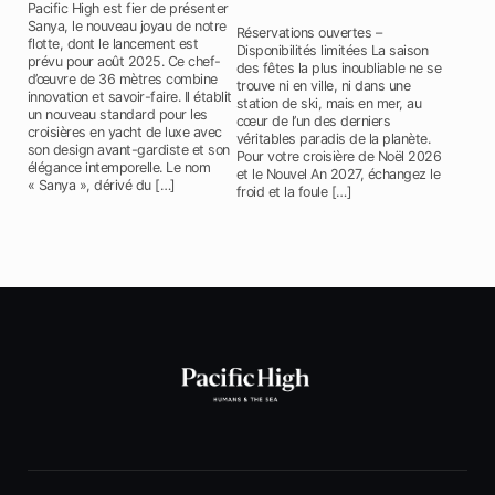
Pacific High est fier de présenter
Sanya, le nouveau joyau de notre
Réservations ouvertes –
flotte, dont le lancement est
Disponibilités limitées La saison
prévu pour août 2025. Ce chef-
des fêtes la plus inoubliable ne se
d’œuvre de 36 mètres combine
trouve ni en ville, ni dans une
innovation et savoir-faire. Il établit
station de ski, mais en mer, au
un nouveau standard pour les
cœur de l’un des derniers
croisières en yacht de luxe avec
véritables paradis de la planète.
son design avant-gardiste et son
Pour votre croisière de Noël 2026
élégance intemporelle. Le nom
et le Nouvel An 2027, échangez le
« Sanya », dérivé du […]
froid et la foule […]